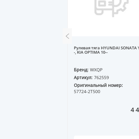
ор задний газовый
Рулевая тяга HYUNDAI SONATA Y
 GALANT E3# 88-93
-, KIA OPTIMA 10--
PERZING
Бренд:
WXQP
7401
Артикул:
762559
ный номер:
Оригинальный номер:
3
57724-2T500
6 580 ₸
4 