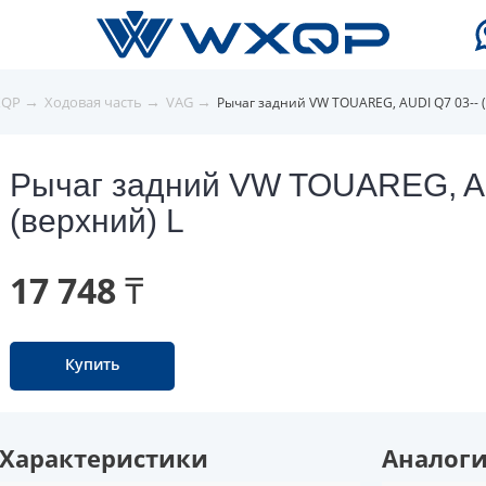
→
→
→
XQP
Ходовая часть
VAG
Рычаг задний VW TOUAREG, AUDI Q7 03-- 
Рычаг задний VW TOUAREG, AU
(верхний) L
17 748 ₸
Купить
Характеристики
Аналог