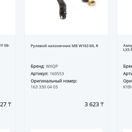
F 09-
Амор
Рулевой наконечник MB W163 ML R
LXS 
Бренд:
WXQP
Бре
Артикул:
160553
Арти
Оригинальный номер:
Ори
163 330 04 03
KYB
427 ₸
3 623 ₸