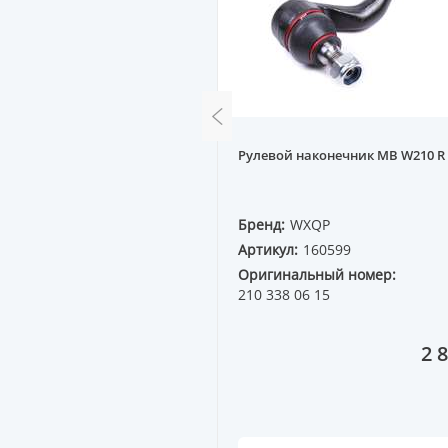
дний BMW E38 верхний R
Рулевой наконечник MB W210 R
QP
Бренд:
WXQP
60043
Артикул:
160599
ный номер:
Оригинальный номер:
1 724
210 338 06 15
20 833 ₸
2 