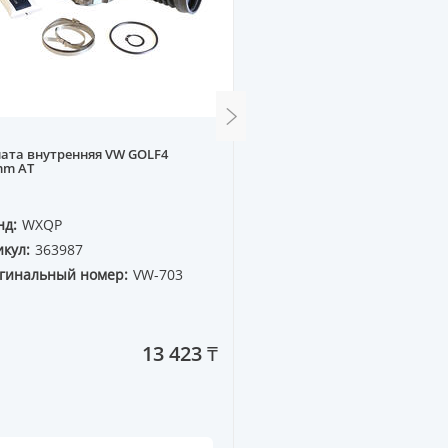
ата внутренняя VW GOLF4
Шаровая опора BMW E36
mm AT
(без резин. основы)
нд:
WXQP
Бренд:
WXQP
кул:
363987
Артикул:
260505
гинальный номер:
VW-703
Оригинальный номер:
31 12 1 140 398
13 423 ₸