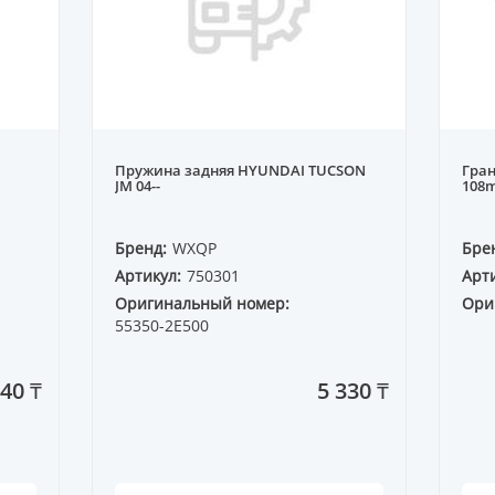
Пружина задняя HYUNDAI TUCSON
Гран
JM 04--
108
Бренд:
WXQP
Бре
Артикул:
750301
Арти
Оригинальный номер:
Ори
55350-2E500
840 ₸
5 330 ₸