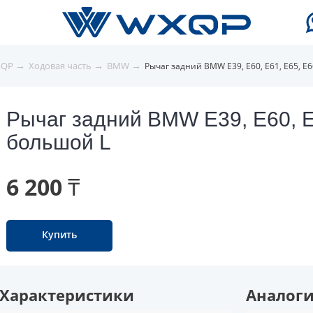
→
→
→
XQP
Ходовая часть
BMW
Рычаг задний BMW E39, E60, E61, E65, E
Рычаг задний BMW E39, E60, E
большой L
6 200 ₸
Купить
Характеристики
Аналог