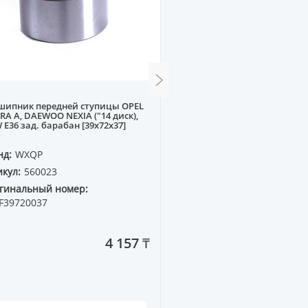
шипник передней ступицы OPEL
Подушка двигателя HO
RA A, DAEWOO NEXIA ("14 диск),
93-98 (передняя)
E36 зад. барабан [39x72x37]
нд:
WXQP
Бренд:
SUPERZING
кул:
560023
Артикул:
13777
гинальный номер:
Оригинальный номер:
F39720037
50840-SV4-000
4 157 ₸