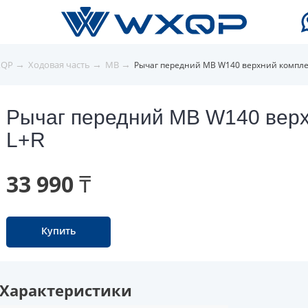
→
→
→
XQP
Ходовая часть
MB
Рычаг передний MB W140 верхний компле
Рычаг передний MB W140 верх
L+R
33 990 ₸
Купить
Характеристики