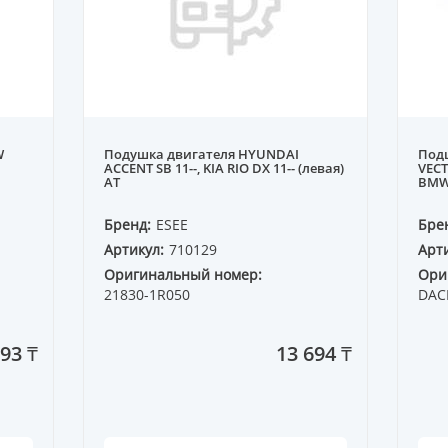
W
Подушка двигателя HYUNDAI
Под
ACCENT SB 11--, KIA RIO DX 11-- (левая)
VECT
AT
BMW 
Бренд:
ESEE
Бре
Артикул:
710129
Арти
Оригинальный номер:
Ори
21830-1R050
DAC
193 ₸
13 694 ₸