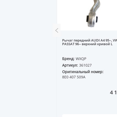
игателя A80 86-91,
Рычаг передний AUDI A4 95--, V
PASSAT 96-- верхний кривой L
QP
Бренд:
WXQP
80371
Артикул:
361027
ный номер:
Оригинальный номер:
1B
8E0 407 509A
1 963 ₸
4 