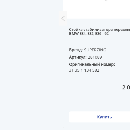
билизатора передняя MB
Стойка стабилизатора передня
BMW E34, E32, E36 --92
E
Бренд:
SUPERZING
61605
Артикул:
281089
ный номер:
Оригинальный номер:
 89
31 35 1 134 582
1 367 ₸
2 
Купить
Купить