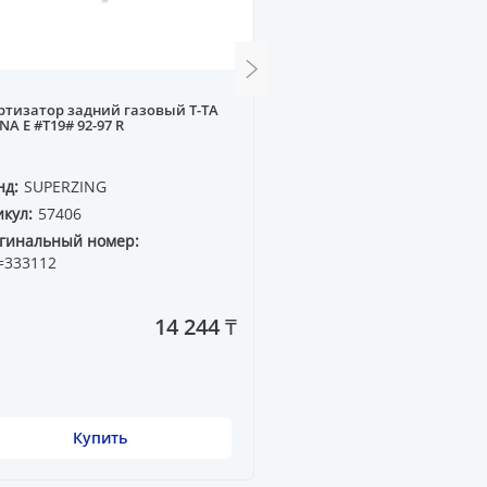
тизатор задний газовый T-TA
Граната внутренняя T-T
NA E #T19# 92-97 R
VCV10, LXS ES300 91-96 3.0 
нд:
SUPERZING
Бренд:
ESEE
кул:
57406
Артикул:
41933
гинальный номер:
Оригинальный номер:
=333112
14 244 ₸
Купить
Купить