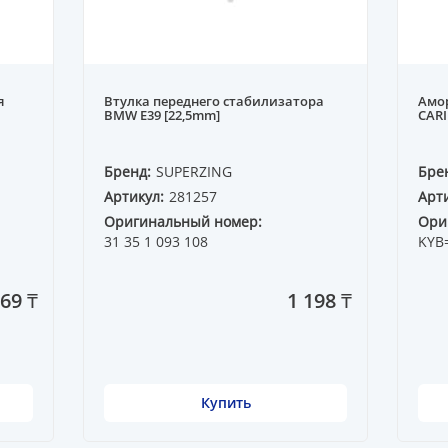
я
Втулка переднего стабилизатора
Амор
BMW E39 [22,5mm]
CARI
Бренд:
SUPERZING
Бре
Артикул:
281257
Арти
Оригинальный номер:
Ори
31 35 1 093 108
KYB
069 ₸
1 198 ₸
Купить