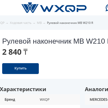
→
→
→
XQP
Ходовая часть
MB
Рулевой наконечник MB W210 R
Рулевой наконечник MB W210
2 840 ₸
Купить
Характеристики
Аналог
Бренд
WXQP
MERCEDES