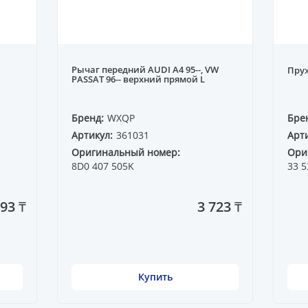
Рычаг передний AUDI A4 95--, VW
Пру
PASSAT 96-- верхний прямой L
Бренд:
WXQP
Бре
Артикул:
361031
Арти
Оригинальный номер:
Ори
8D0 407 505K
33 5
393 ₸
3 723 ₸
Купить