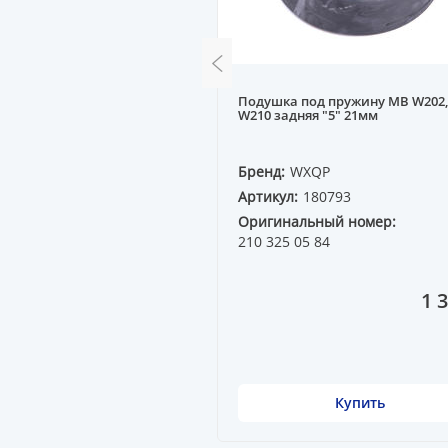
р передний (стойка)
Подушка под пружину MB W202,
SAN TEANA J32 08-- R
W210 задняя "5" 21мм
QP
Бренд:
WXQP
6150
Артикул:
180793
ный номер:
Оригинальный номер:
1A
210 325 05 84
13 690 ₸
1 
Купить
Купить