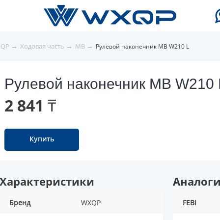
→
→
→
XQP
Ходовая часть
MB
Рулевой наконечник MB W210 L
Рулевой наконечник MB W210 
2 841 ₸
Купить
Характеристики
Аналог
Бренд
WXQP
FEBI