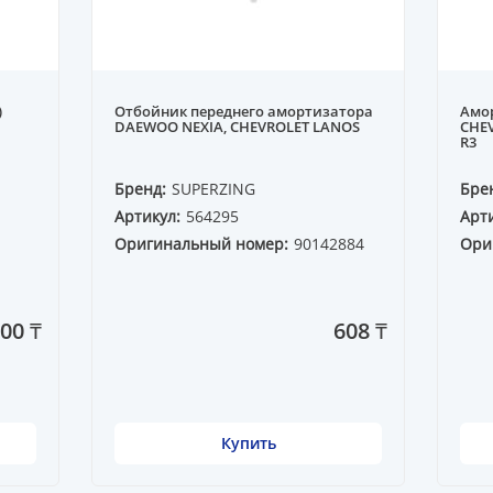
)
Отбойник переднего амортизатора
Амо
DAEWOO NEXIA, CHEVROLET LANOS
CHEV
R3
Бренд:
SUPERZING
Бре
Артикул:
564295
Арти
Оригинальный номер:
90142884
Ори
00 ₸
608 ₸
Купить