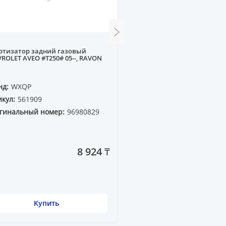
ртизатор задний газовый
Граната наружняя MAZDA 
ROLET AVEO #T250# 05--, RAVON
M626 GD 88-92 1.8-2.2 F8, F
нд:
WXQP
Бренд:
ESEE
кул:
561909
Артикул:
42016
гинальный номер:
96980829
Оригинальный номер:
HDK=MA-06A90T
8 924 ₸
Купить
Купить