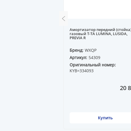
Амортизатор передний (стойка
га MB W168 A-CLASSE
газовый T-TA LUMINA, LUSIDA,
PREVIA R
QP
Бренд:
WXQP
60179
Артикул:
54309
ный номер:
Оригинальный номер:
 35
KYB=334093
2 767 ₸
20 8
Купить
Купить