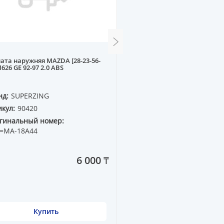
ата наружняя MAZDA [28-23-56-
Амортизатор передний (
M626 GE 92-97 2.0 ABS
газовый NISSAN SUNNY N1
нд:
SUPERZING
Бренд:
ESEE
кул:
90420
Артикул:
52280
гинальный номер:
Оригинальный номер:
=MA-18A44
KYB=333090
6 000 ₸
Купить
Купить