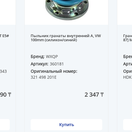
T E5#
Пыльник гранаты внутренней A, VW
Гран
100mm (силикон/синий)
87] 
Бренд:
WXQP
Бре
Артикул:
360181
Арти
343
Оригинальный номер:
Ори
321 498 201E
HDK
290 ₸
2 347 ₸
Купить