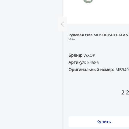
пора SUBARU LEGASY,
Рулевая тяга MITSUBISHI GALAN
ORESTER
93--
QP
Бренд:
WXQP
0244
Артикул:
54586
ный номер:
Оригинальный номер:
MB949
50
1 800 ₸
2 
Купить
Купить