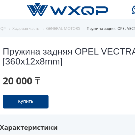
→
→
→
XQP
Ходовая часть
GENERAL MOTORS
Пружина задняя OPEL VEC
Пружина задняя OPEL VECTR
[360x12x8mm]
20 000 ₸
Купить
Характеристики