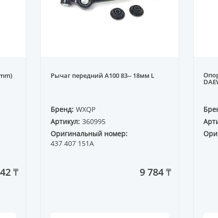
Опо
6mm)
Рычаг передний A100 83-- 18мм L
DAE
Бренд:
WXQP
Бре
Артикул:
360995
Арти
Оригинальный номер:
Ори
437 407 151A
242 ₸
9 784 ₸