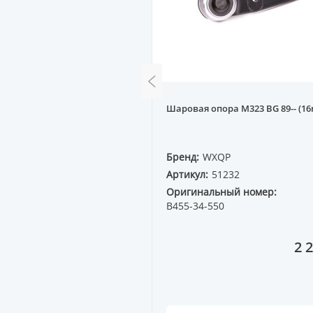
 передней ступицы
Шаровая опора M323 BG 89-- (1
QAI J10, X-TRAIL T31, JUKE
е со ступицей)
QP
Бренд:
WXQP
4178
Артикул:
51232
ный номер:
Оригинальный номер:
0
B455-34-550
25 410 ₸
2 