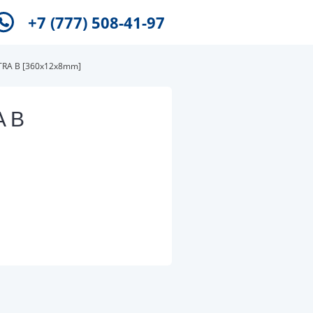
+7 (777) 508-41-97
TRA B [360x12x8mm]
A B