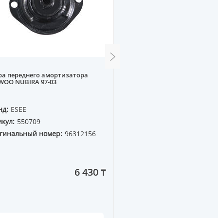
ра переднего амортизатора
Пружина задняя M323 BG,
WOO NUBIRA 97-03
нд:
ESEE
Бренд:
WXQP
кул:
550709
Артикул:
55238
гинальный номер:
96312156
Оригинальный номер:
B462-28-011
6 430 ₸