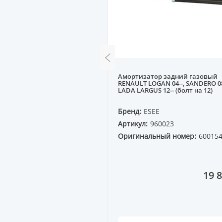
ний AUDI A4 95--, VW
Амортизатор задний газовый
- КОМПЛЕКТ (8 рычагов +
RENAULT LOGAN 04--, SANDERO 08
торы)
LADA LARGUS 12-- (болт на 12)
QP
Бренд:
ESEE
60925
Артикул:
960023
ный номер:
Оригинальный номер:
60015
8B
41 222 ₸
19 8