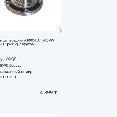
ица передняя A100C4, A4, A6, VW
Амортизатор задний га
AT5 [5/112] (с буртом)
NISSAN PRIMERA P10 2.0 S
нд:
WXQP
Бренд:
SUPERZING
кул:
360325
Артикул:
57458
гинальный номер:
Оригинальный номер:
 407 615D
KYB=334057
4 399 ₸