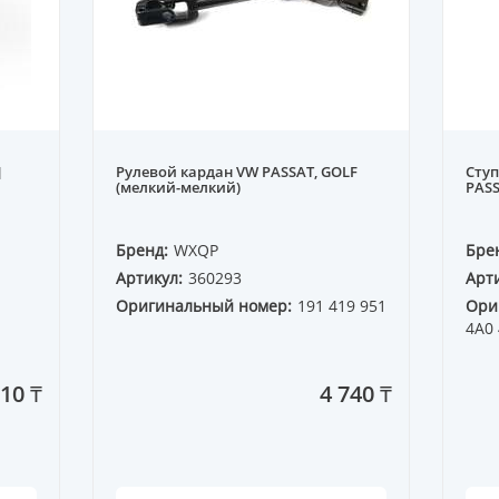
]
Рулевой кардан VW PASSAT, GOLF
Ступ
(мелкий-мелкий)
PASS
Бренд:
WXQP
Бре
Артикул:
360293
Арти
Оригинальный номер:
191 419 951
Ори
4A0
10 ₸
4 740 ₸