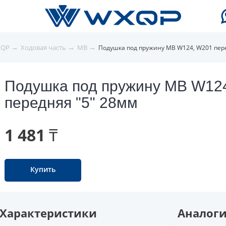
→
→
→
XQP
Ходовая часть
MB
Подушка под пружину MB W124, W201 пер
Подушка под пружину MB W12
передняя "5" 28мм
1 481 ₸
Купить
Характеристики
Аналог