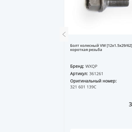
дний MB W203, W209
Болт колесный VW [12x1.5x29/62
короткая резьба
QP
Бренд:
WXQP
60039
Артикул:
361261
ный номер:
Оригинальный номер:
 11
321 601 139C
18 000 ₸
3