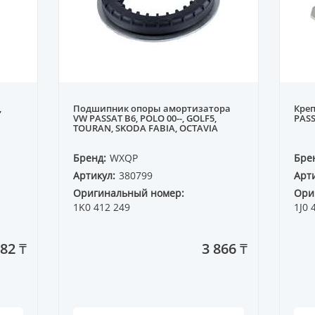
,
Подшипник опоры амортизатора
Кре
VW PASSAT B6, POLO 00--, GOLF5,
PASS
TOURAN, SKODA FABIA, OCTAVIA
Бренд:
WXQP
Бре
Артикул:
380799
Арти
Оригинальный номер:
Ори
1K0 412 249
1J0 
082 ₸
3 866 ₸