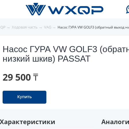
→
→
→
XQP
Ходовая часть
VAG
Насос ГУРА VW GOLF3 (обратный выход н
Насос ГУРА VW GOLF3 (обрат
низкий шкив) PASSAT
29 500 ₸
Купить
Характеристики
Аналог