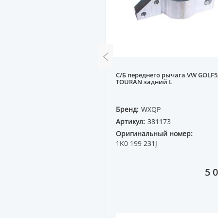
днего амортизатора T-
С/Б переднего рычага VW GOLF5
XV20, ACV30
TOURAN задний L
PERZING
Бренд:
WXQP
6354
Артикул:
381173
ный номер:
Оригинальный номер:
30
1K0 199 231J
1 430 ₸
5 