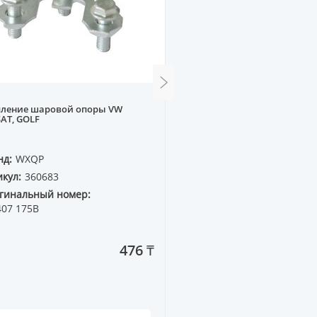
пление шаровой опоры VW
Стойка стабилизатора з
AT, GOLF
CAMRY ACV40
нд:
WXQP
Бренд:
SUPERZING
кул:
360683
Артикул:
62447
гинальный номер:
Оригинальный номер:
407 175B
48830-06070
476 ₸