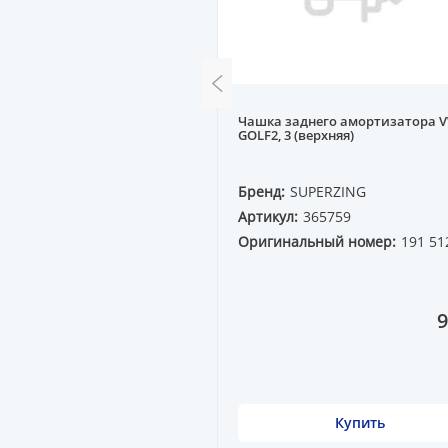
билизатора передняя
Чашка заднего амортизатора 
 SPACE WAGON N3# R
GOLF2, 3 (верхняя)
QP
Бренд:
SUPERZING
0203
Артикул:
365759
ный номер:
MB808076
Оригинальный номер:
191 51
2 666 ₸
9
Купить
Купить