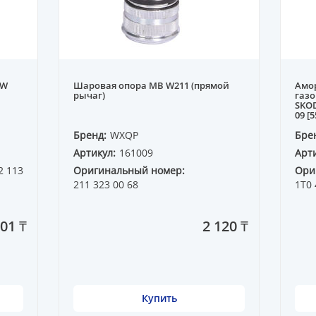
VW
Шаровая опора MB W211 (прямой
Амор
рычаг)
газо
SKOD
09 [
Бренд:
WXQP
Бре
Артикул:
161009
Арти
2 113
Оригинальный номер:
Ори
211 323 00 68
1T0
01 ₸
2 120 ₸
Купить