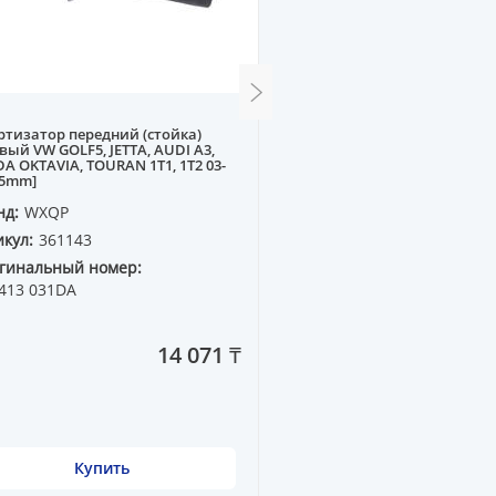
тизатор передний (стойка)
Граната наружняя CHEVRO
вый VW GOLF5, JETTA, AUDI A3,
51,1] COBALT 13-- MT
A OKTAVIA, TOURAN 1T1, 1T2 03-
55mm]
нд:
WXQP
Бренд:
WXQP
кул:
361143
Артикул:
563267
гинальный номер:
Оригинальный номер:
 413 031DA
14 071 ₸
Купить
Купить