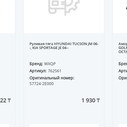
Рулевая тяга HYUNDAI TUCSON JM 06-
Амо
-, KIA SPORTAGE JE 04--
GOLF
OCTA
Бренд:
WXQP
Бре
Артикул:
762561
Арти
Оригинальный номер:
Ори
57724-2E000
22 ₸
1 930 ₸