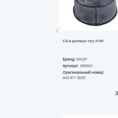
гателя VW T4 90-- R
С/Б в рулевую тягу A100
QP
Бренд:
WXQP
80607
Артикул:
380903
ный номер:
Оригинальный номер:
32D
443 811 809C
14 982 ₸
3