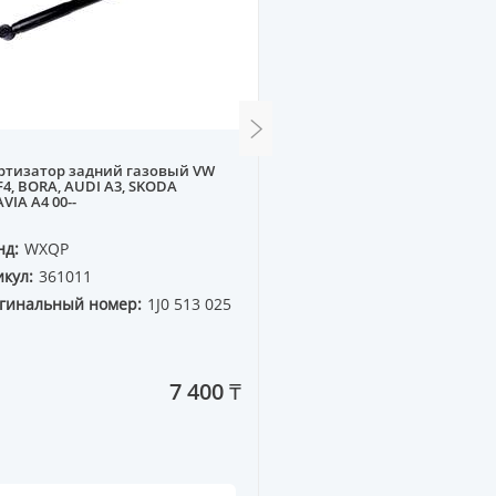
ртизатор задний газовый VW
Рычаг передний BMW E53
4, BORA, AUDI A3, SKODA
верхний R (без шаровой)
VIA A4 00--
нд:
WXQP
Бренд:
WXQP
кул:
361011
Артикул:
260117
гинальный номер:
1J0 513 025
Оригинальный номер:
31 12 1 096 170
7 400 ₸