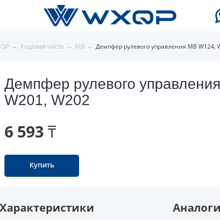
→
→
→
XQP
Ходовая часть
MB
Демпфер рулевого управления MB W124, 
Демпфер рулевого управлени
W201, W202
6 593 ₸
Купить
Характеристики
Аналог