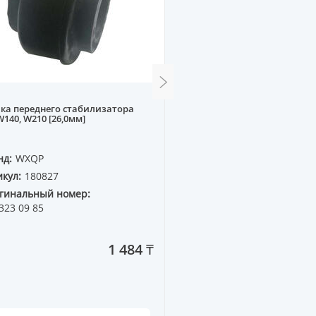
ка переднего стабилизатора
Муфта эластичная MB W20
140, W210 [26,0мм]
W210 95-00 [90мм]
нд:
WXQP
Бренд:
WXQP
кул:
180827
Артикул:
160263
гинальный номер:
Оригинальный номер:
323 09 85
FEBI=03601/03700
1 484 ₸