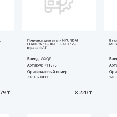
,
Подушка двигателя HYUNDAI
Втул
ELANTRA 11--, KIA CERATO 12--
MB W
(правая) АТ
Бренд:
WXQP
Бре
Артикул:
711875
Арти
Оригинальный номер:
Ори
21810-3X000
140 
779 ₸
8 220 ₸