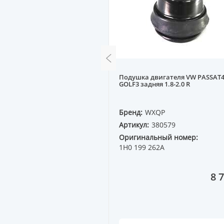
анаты наружней A, VW
Подушка двигателя VW PASSAT4
серый
GOLF3 задняя 1.8-2.0 R
PERZING
Бренд:
WXQP
64829
Артикул:
380579
ный номер:
Оригинальный номер:
3A
1H0 199 262A
620 ₸
8 