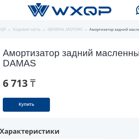
→
→
→
XQP
Ходовая часть
GENERAL MOTORS
Амортизатор задний ма
Амортизатор задний маслен
DAMAS
6 713 ₸
Купить
Характеристики