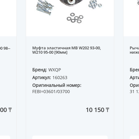
Муфта эластичная MB W202 93-00,
Рыча
 98--
W210 95-00 [90мм]
ниж
Бренд:
WXQP
Бре
Артикул:
160263
Арти
Оригинальный номер:
Ори
FEBI=03601/03700
31 1
500 ₸
10 150 ₸