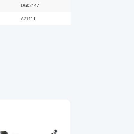
DG02147
A21111