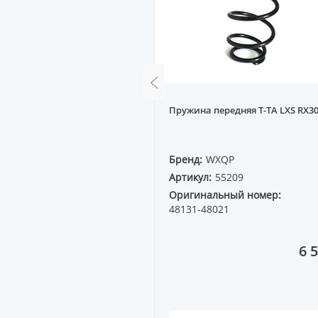
билизатора задняя T-TA
Пружина передняя T-TA LXS RX300
--, LIFAN X60 12-- R
QP
Бренд:
WXQP
5183
Артикул:
55209
ный номер:
Оригинальный номер:
10
48131-48021
2 177 ₸
6 