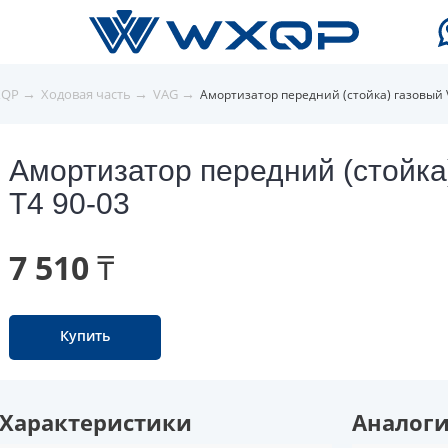
→
→
→
XQP
Ходовая часть
VAG
Амортизатор передний (стойка) газовый 
Амортизатор передний (стойка
T4 90-03
7 510 ₸
Купить
Характеристики
Аналог