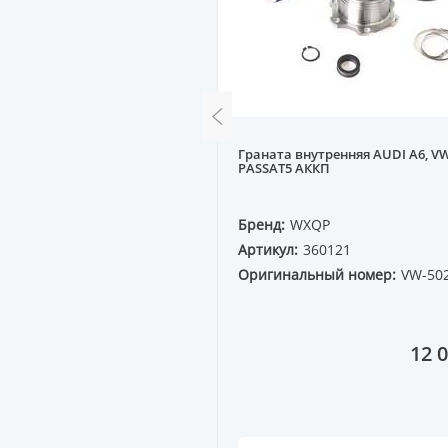
тичная BMW [78мм/m12]
Граната внутренняя AUDI A6, V
PASSAT5 АККП
PERZING
Бренд:
WXQP
61477
Артикул:
360121
ный номер:
Оригинальный номер:
VW-50
7 410
4 973 ₸
12 0