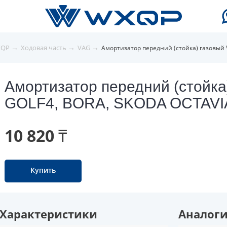
→
→
→
XQP
Ходовая часть
VAG
Амортизатор передний (стойка) газовый
Амортизатор передний (стойка
GOLF4, BORA, SKODA OCTAVI
10 820 ₸
Купить
Характеристики
Аналог