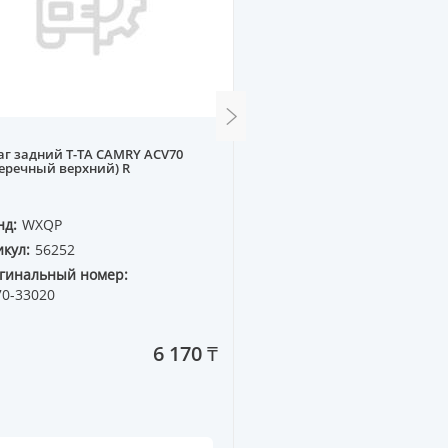
г задний T-TA CAMRY ACV70
Рулевая рейка CHEVROLE
еречный верхний) R
13--, RAVON R14 16--, AVEO
нд:
WXQP
Бренд:
WXQP
кул:
56252
Артикул:
562177
гинальный номер:
Оригинальный номер:
70-33020
6 170 ₸