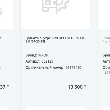
W
Граната внутренняя OPEL VECTRA 1.8-
Рыча
2.0 [34-25-35]
(поп
Бренд:
WXQP
Бре
Артикул:
562123
Арти
2
Оригинальный номер:
93173430
Ори
487
37 ₸
13 500 ₸