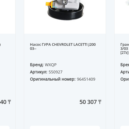
)
Насос ГУРА CHEVROLET LACETTI J200
Гран
03--
3/03
[27z
Бренд:
WXQP
Бре
Артикул:
550927
Арти
Оригинальный номер:
96451409
Ори
40 ₸
50 307 ₸