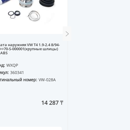
ата наружняя VW T4 1.9-2.4 8/94-
Подушка двигателя HYU
 >>70-S-000001(крупные шлицы)
ACCENT SB 11--, KIA RIO DX
] ABS
AT
нд:
WXQP
Бренд:
WXQP
кул:
360341
Артикул:
710011
гинальный номер:
VW-028A
Оригинальный номер:
21830-1R050
14 287 ₸