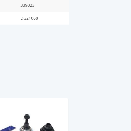
339023
DG21068