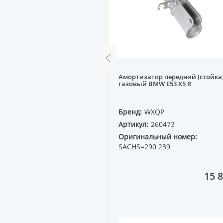
дний MITSUBISHI
Амортизатор передний (стойка
31A нижний кривой R
газовый BMW E53 X5 R
QP
Бренд:
WXQP
0743
Артикул:
260473
ный номер:
MR208492
Оригинальный номер:
SACHS=290 239
13 923 ₸
15 8