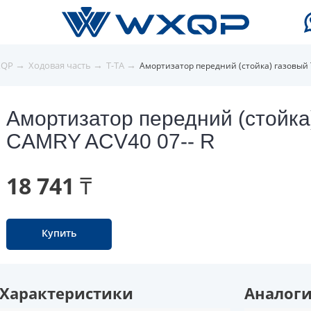
→
→
→
XQP
Ходовая часть
T-TA
Амортизатор передний (стойка) газовый 
Амортизатор передний (стойка
CAMRY ACV40 07-- R
18 741 ₸
Купить
Характеристики
Аналог