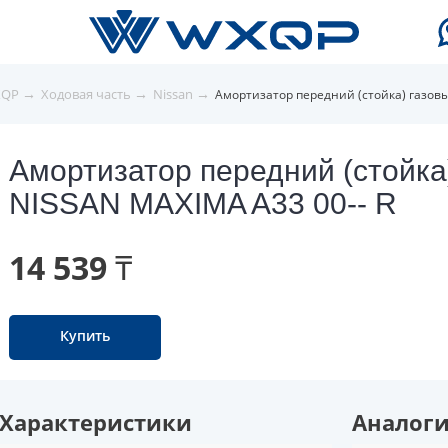
→
→
→
XQP
Ходовая часть
Nissan
Амортизатор передний (стойка) газовы
Амортизатор передний (стойка
NISSAN MAXIMA A33 00-- R
14 539 ₸
Купить
Характеристики
Аналог