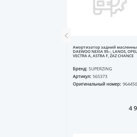
Амортизатор задний масленн
ора MB W124, W201
DAEWOO NEXIA 95--, LANOS, OPE
VECTRA A, ASTRA F, ZAZ CHANCE
E
Бренд:
SUPERZING
61387
Артикул:
565373
ный номер:
Оригинальный номер:
96445
 27
1 073 ₸
4 