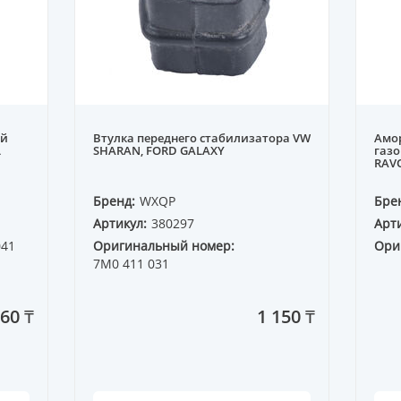
ый
Втулка переднего стабилизатора VW
Амор
L
SHARAN, FORD GALAXY
газо
RAVO
Бренд:
WXQP
Бре
Артикул:
380297
Арти
041
Оригинальный номер:
Ори
7M0 411 031
960 ₸
1 150 ₸