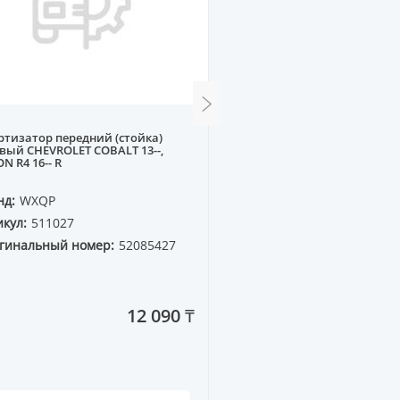
тизатор передний (стойка)
Стойка стабилизатора п
вый CHEVROLET COBALT 13--,
AUDI A4 01-09 L
N R4 16-- R
нд:
WXQP
Бренд:
WXQP
кул:
511027
Артикул:
361839
гинальный номер:
52085427
Оригинальный номер:
12 090 ₸