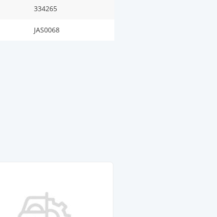
334265
JAS0068