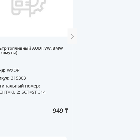
ьтр топливный AUDI, VW, BMW
Фильтр воздушный CHE
 хомуты)
AVEO #T300# 11-- 1.2-1.4, 
RAVON R4
нд:
WXQP
Бренд:
WXQP
кул:
315303
Артикул:
510723
гинальный номер:
Оригинальный номер:
CHT=KL 2; SCT=ST 314
949 ₸