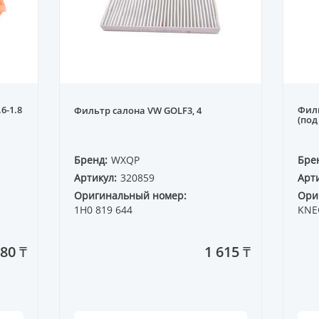
6-1.8
Фил
Фильтр салона VW GOLF3, 4
(под
Бренд:
WXQP
Бре
Артикул:
320859
Арти
Оригинальный номер:
Ори
1H0 819 644
KNE
80 ₸
1 615 ₸