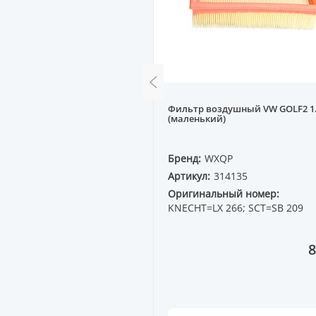
Фильтр воздушный VW GOLF2 1.
лянный ВАЗ 2101-07
(маленький)
E
Бренд:
WXQP
10007
Артикул:
314135
ный номер:
Оригинальный номер:
005
KNECHT=LX 266; SCT=SB 209
1 599 ₸
8