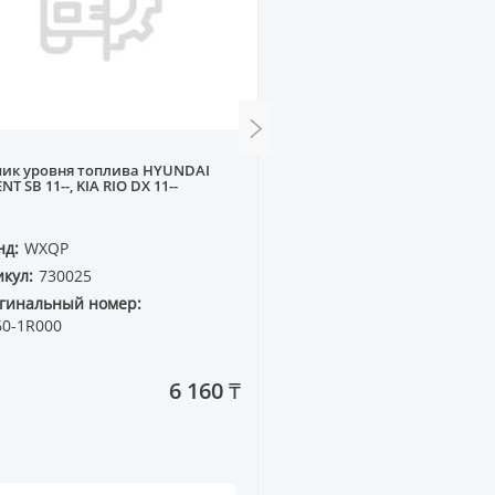
чик уровня топлива HYUNDAI
Бегунок на трамблер A, 
NT SB 11--, KIA RIO DX 11--
10mm, MB M102
нд:
WXQP
Бренд:
WXQP
кул:
730025
Артикул:
350199
гинальный номер:
Оригинальный номер:
60-1R000
052 905 225C
6 160 ₸