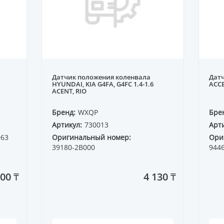
Датчик положения коленвала
Дат
HYUNDAI, KIA G4FA, G4FC 1.4-1.6
ACCE
ACENT, RIO
Бренд:
WXQP
Бре
Артикул:
730013
Арти
963
Оригинальный номер:
Ори
39180-2B000
944
00 ₸
4 130 ₸