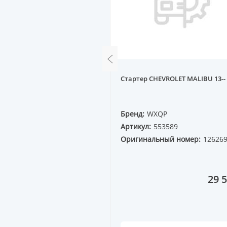
ожения дроссельной
Стартер CHEVROLET MALIBU 13--
 GOLF3, PASSAT (4-х
QP
Бренд:
WXQP
30245
Артикул:
553589
ный номер:
Оригинальный номер:
12626
5A
2 543 ₸
29 5