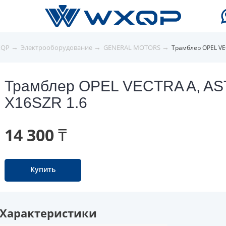
→
→
→
XQP
Электрооборудование
GENERAL MOTORS
Трамблер OPEL VEC
Трамблер OPEL VECTRA A, AS
X16SZR 1.6
14 300 ₸
Купить
Характеристики