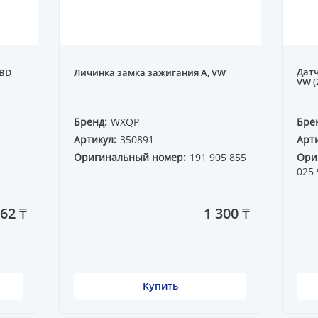
Датч
ABD
Личинка замка зажигания A, VW
VW (
Бренд:
WXQP
Бре
Артикул:
350891
Арти
Оригинальный номер:
191 905 855
Ори
025 
62 ₸
1 300 ₸
Купить