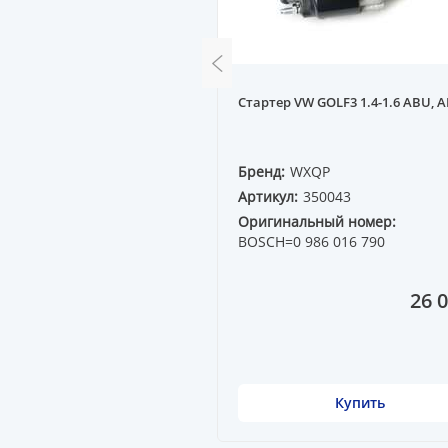
EVROLET CAPTIVA C100,
Стартер VW GOLF3 1.4-1.6 ABU, 
QP
Бренд:
WXQP
53587
Артикул:
350043
ный номер:
12645298
Оригинальный номер:
BOSCH=0 986 016 790
27 250 ₸
26 0
Купить
Купить