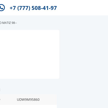
+7 (777) 508-41-97
 MATIZ 98--
-
и
O
UDW9M95860