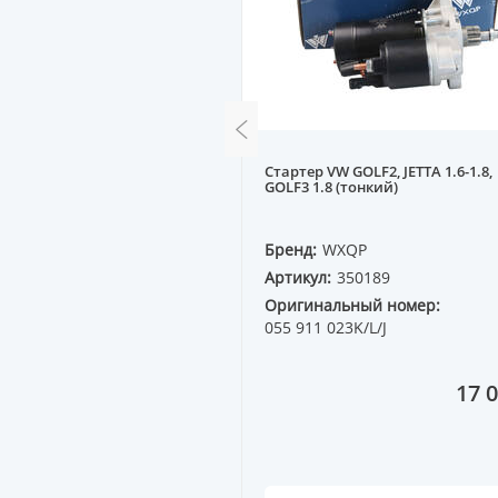
ечные к-т MB M111 W124,
Стартер VW GOLF2, JETTA 1.6-1.8,
овода) оранжевые
GOLF3 1.8 (тонкий)
QP
Бренд:
WXQP
51019
Артикул:
350189
ный номер:
Оригинальный номер:
 42
055 911 023K/L/J
14 985 ₸
17 0