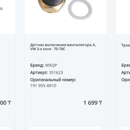
Датчик включения вентилятора A,
Трам
VW 3-х конт. 70-78C
Бренд:
WXQP
Бре
Артикул:
351623
Арти
Оригинальный номер:
Ори
191 959 481D
00 ₸
1 699 ₸