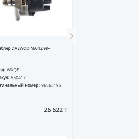
Стартер MB M112 W163 ML
блер DAEWOO MATIZ 98--
W210
нд:
WXQP
Бренд:
WXQP
кул:
550417
Артикул:
150319
гинальный номер:
96565195
Оригинальный номер:
112 151 00 01
26 622 ₸