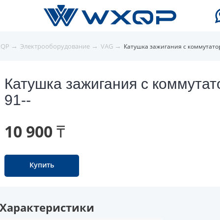
→
→
→
XQP
Электрооборудование
VAG
Катушка зажигания с коммутато
Катушка зажигания с коммута
91--
10 900 ₸
Купить
Характеристики