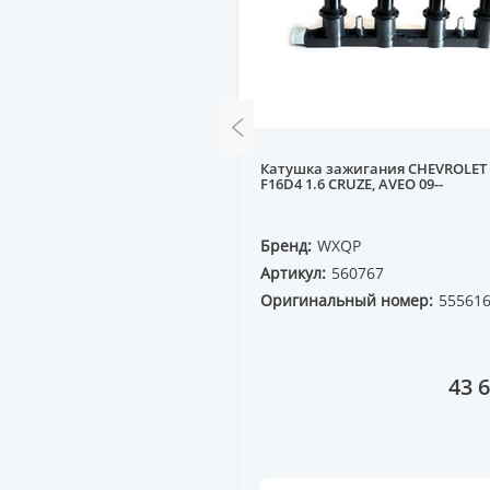
ожения коленвала VW
Катушка зажигания CHEVROLET
 GOLF3 1.6-2.0, SHARAN 2.0
F16D4 1.6 CRUZE, AVEO 09--
QP
Бренд:
WXQP
30171
Артикул:
560767
ный номер:
Оригинальный номер:
55561
3A
5 406 ₸
43 6