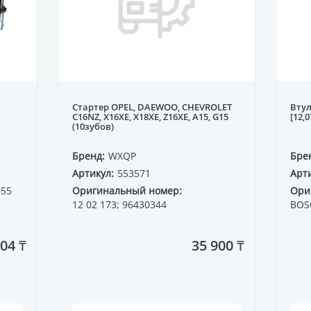
Стартер OPEL, DAEWOO, CHEVROLET
Втул
C16NZ, X16XE, X18XE, Z16XE, A15, G15
[12,
(10зубов)
Бренд:
WXQP
Бре
Артикул:
553571
Арти
655
Оригинальный номер:
Ори
12 02 173; 96430344
BOS
04 ₸
35 900 ₸