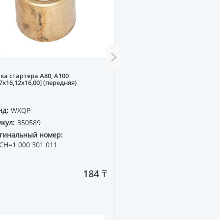
ка стартера A80, A100
Втягивающее реле AUDI A
07x16,12x16,00] (передняя)
PASSAT5 97--
нд:
WXQP
Бренд:
WXQP
кул:
350589
Артикул:
350109
гинальный номер:
Оригинальный номер:
CH=1 000 301 011
078 911 287A
184 ₸