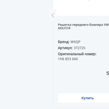
редний A100C4 91--
Решетка переднего бампера VW
GOLF3 R
QP
Бренд:
WXQP
72543
Артикул:
372725
Оригинальный номер:
1H6 853 666
2 410 ₸
5
Купить
Купить