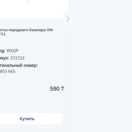
тка переднего бампера VW
Стекло фарное BMW E34
3 L
нд:
WXQP
Бренд:
WXQP
кул:
372723
Артикул:
271119
гинальный номер:
853 665
590 ₸
Купить
Купить