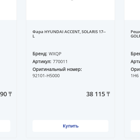
Фара HYUNDAI ACCENT, SOLARIS 17--
Реше
L
GOLF
Бренд:
WXQP
Бре
Артикул:
770011
Арти
Оригинальный номер:
Ори
92101-H5000
1H6 
90 ₸
38 115 ₸
Купить