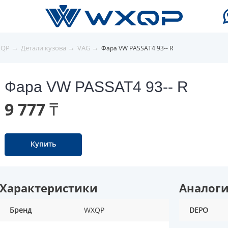
→
→
→
XQP
Детали кузова
VAG
Фара VW PASSAT4 93-- R
Фара VW PASSAT4 93-- R
9 777 ₸
Купить
Характеристики
Аналог
Бренд
WXQP
DEPO