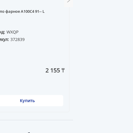
Поворот передний A100C4
ло фарное A100C4 91-- L
(желтый) R
нд:
WXQP
Бренд:
WXQP
кул:
372839
Артикул:
372543
2 155 ₸
Купить
Купить