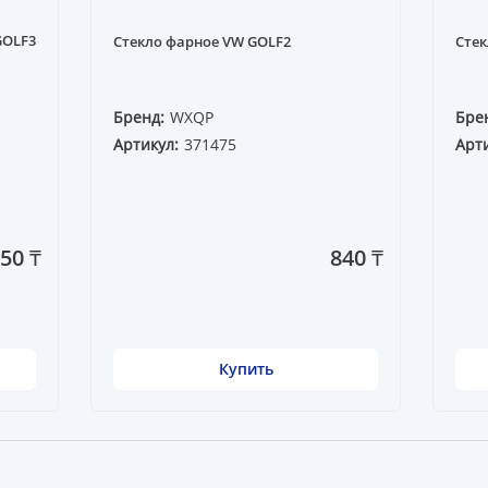
GOLF3
Стекло фарное VW GOLF2
Стек
Бренд:
WXQP
Бре
Артикул:
371475
Арти
150 ₸
840 ₸
Купить