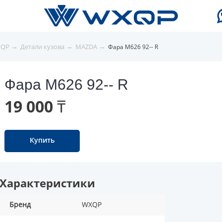
→
→
→
XQP
Детали кузова
MAZDA
Фара M626 92-- R
Фара M626 92-- R
19 000 ₸
Купить
Характеристики
Бренд
WXQP