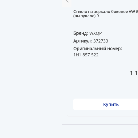
Стекло на зеркало боковое VW 
 91-- R
(выпуклое) R
QP
Бренд:
WXQP
72575
Артикул:
372733
Оригинальный номер:
1H1 857 522
9 000 ₸
1 
Купить
Купить